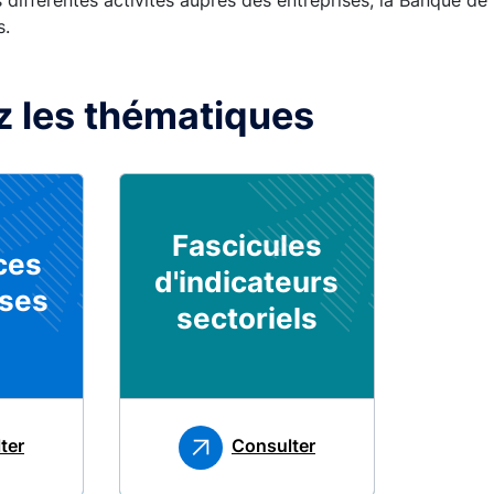
 différentes activités auprès des entreprises, la Banque de
s.
z les thématiques
Fascicules
ces
d'indicateurs
ises
sectoriels
ter
Consulter