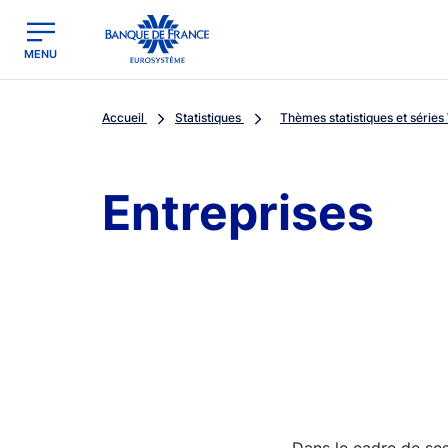
egion
Banque de France - Menu Principal
MENU
Accueil
Statistiques
Thèmes statistiques et séries 
Entreprises