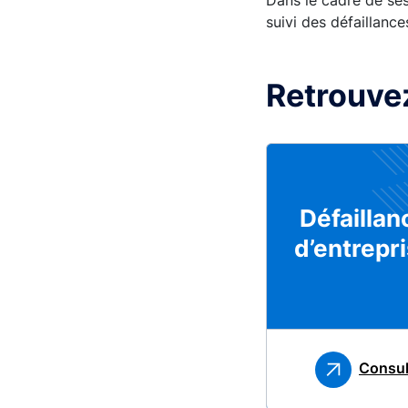
Dans le cadre de ses
suivi des défaillance
Retrouve
Défaillan
d’entrepr
Consul