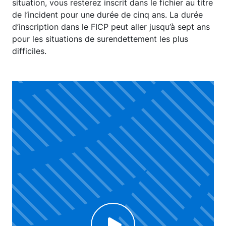
situation, vous resterez inscrit dans le fichier au titre
de l’incident pour une durée de cinq ans. La durée
d’inscription dans le FICP peut aller jusqu’à sept ans
pour les situations de surendettement les plus
difficiles.
Click to enable Youtube cookies and see content
C