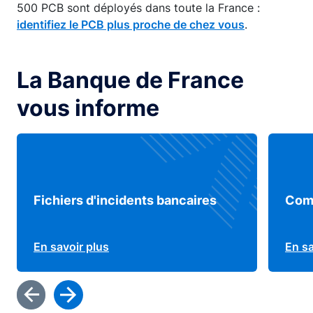
500 PCB sont déployés dans toute la France :
identifiez le PCB plus proche de chez vous
.
La Banque de France
vous informe
Fichiers d'incidents bancaires
Comp
En savoir plus
En sa