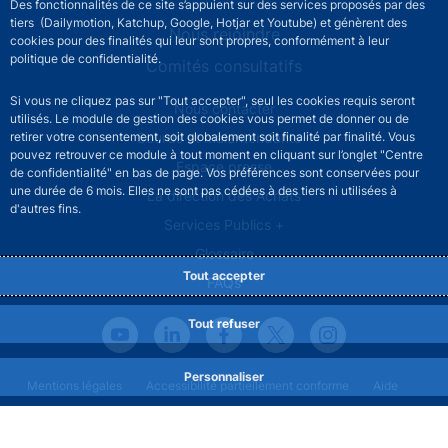
Des fonctionnalités de ce site s’appuient sur des services proposés par des
tiers (Dailymotion, Katchup, Google, Hotjar et Youtube) et génèrent des
Nous rejoindre
cookies pour des finalités qui leur sont propres, conformément à leur
politique de confidentialité.
Comités consultatifs
Si vous ne cliquez pas sur "Tout accepter", seul les cookies requis seront
Footer secondary menu
Nous contacter
utilisés. Le module de gestion des cookies vous permet de donner ou de
retirer votre consentement, soit globalement soit finalité par finalité. Vous
Sourds et malentendants
pouvez retrouver ce module à tout moment en cliquant sur l’onglet "Centre
Espace presse
de confidentialité" en bas de page. Vos préférences sont conservées pour
une durée de 6 mois. Elles ne sont pas cédées à des tiers ni utilisées à
La direction des Achats
d'autres fins.
Services Publics +
Glossaire
Tout accepter
FAQs
Tout refuser
Personnaliser
Footer legal notice menu
Mentions légales
Accessibilité partiellement conforme
Aide
Protection des données
Gestion des cookies
Plan du site