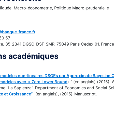
quée, Macro-économetrie, Politique Macro-prudentielle
@banque-france.fr
60 57
ce, 35-2341 DGSO-DSF-SMP, 75049 Paris Cedex 01, France
ons académiques
 modèles non-lineaires DSGEs par Approximate Bayesian 
x modèles avec « Zero Lower Bound
».” (en anglais) (2015),
ome “La Sapienza”, Department of Economics and Social Sci
te et Croissance”
(en anglais), (2015)-Manuscript.