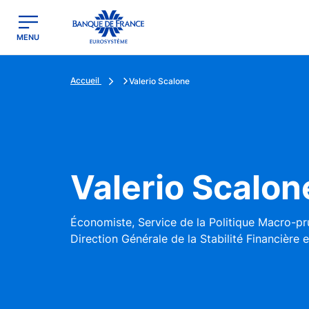
egion
Banque de France - Menu Principal
MENU
Accueil
Valerio Scalone
Valerio Scalon
Économiste, Service de la Politique Macro-prud
Direction Générale de la Stabilité Financière 