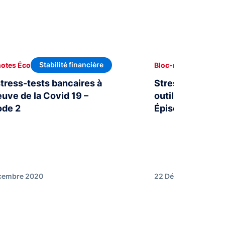
Stabilité financière
St
notes Éco
Bloc-notes Éco
stress-tests bancaires à
Stress-tests ban
euve de la Covid 19 –
outils d’analyse
ode 2
Épisode 1
cembre 2020
22 Décembre 2020