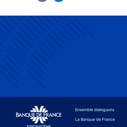
Site navigation
Ensemble dialoguons
La Banque de France