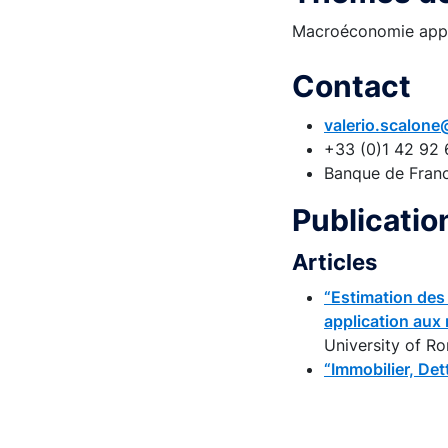
Macroéconomie appli
Contact
valerio.scalone
+33 (0)1 42 92 
Banque de Fran
Publicati
Articles
“Estimation des
application au
University of R
“Immobilier, Det