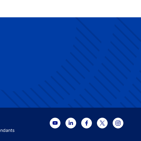
 menu
endants