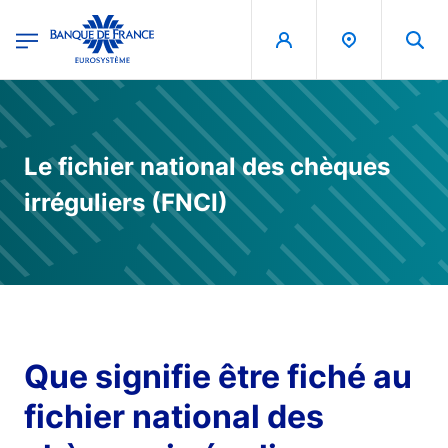
egion
Banque de France - Menu Principal
Aller au contenu principal
Le fichier national des chèques
irréguliers (FNCI)
Que signifie être fiché au
fichier national des