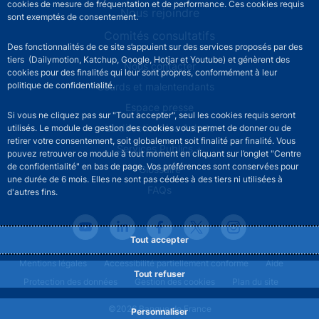
cookies de mesure de fréquentation et de performance. Ces cookies requis
Nous rejoindre
sont exemptés de consentement.
Comités consultatifs
Des fonctionnalités de ce site s’appuient sur des services proposés par des
tiers (Dailymotion, Katchup, Google, Hotjar et Youtube) et génèrent des
Footer secondary menu
Nous contacter
cookies pour des finalités qui leur sont propres, conformément à leur
politique de confidentialité.
Sourds et malentendants
Espace presse
Si vous ne cliquez pas sur "Tout accepter", seul les cookies requis seront
La direction des Achats
utilisés. Le module de gestion des cookies vous permet de donner ou de
retirer votre consentement, soit globalement soit finalité par finalité. Vous
Services Publics +
pouvez retrouver ce module à tout moment en cliquant sur l’onglet "Centre
de confidentialité" en bas de page. Vos préférences sont conservées pour
Glossaire
une durée de 6 mois. Elles ne sont pas cédées à des tiers ni utilisées à
FAQs
d'autres fins.
Tout accepter
Footer legal notice menu
Mentions légales
Accessibilité partiellement conforme
Aide
Tout refuser
Protection des données
Gestion des cookies
Plan du site
©2026 Banque de France
Personnaliser