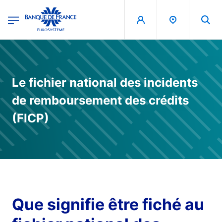
egion
Banque de France - Menu Principal
Aller au contenu principal
Le fichier national des incidents
de remboursement des crédits
(FICP)
Que signifie être fiché au