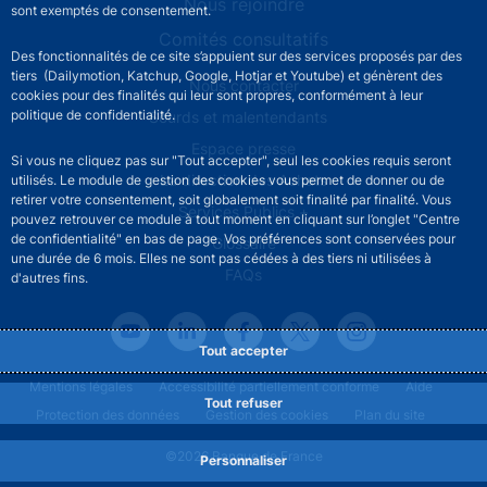
Nous rejoindre
sont exemptés de consentement.
Comités consultatifs
Des fonctionnalités de ce site s’appuient sur des services proposés par des
tiers (Dailymotion, Katchup, Google, Hotjar et Youtube) et génèrent des
Footer secondary menu
Nous contacter
cookies pour des finalités qui leur sont propres, conformément à leur
politique de confidentialité.
Sourds et malentendants
Espace presse
Si vous ne cliquez pas sur "Tout accepter", seul les cookies requis seront
La direction des Achats
utilisés. Le module de gestion des cookies vous permet de donner ou de
retirer votre consentement, soit globalement soit finalité par finalité. Vous
Services Publics +
pouvez retrouver ce module à tout moment en cliquant sur l’onglet "Centre
de confidentialité" en bas de page. Vos préférences sont conservées pour
Glossaire
une durée de 6 mois. Elles ne sont pas cédées à des tiers ni utilisées à
FAQs
d'autres fins.
Tout accepter
Footer legal notice menu
Mentions légales
Accessibilité partiellement conforme
Aide
Tout refuser
Protection des données
Gestion des cookies
Plan du site
©2026 Banque de France
Personnaliser