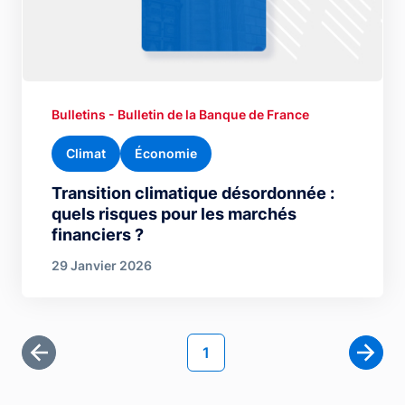
Bulletins - Bulletin de la Banque de France
Climat
Économie
Transition climatique désordonnée :
quels risques pour les marchés
financiers ?
29 Janvier 2026
Pagination
Page courante
1
Première page
Page 