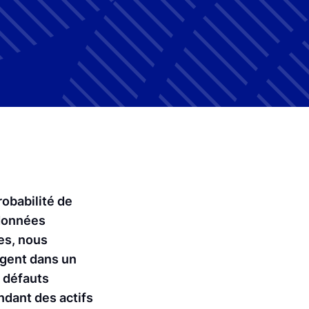
obabilité de
 données
es, nous
agent dans un
e défauts
ndant des actifs