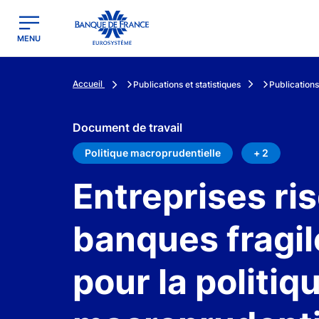
egion
Banque de France - Menu Principal
MENU
Accueil
Publications et statistiques
Publications
Document de travail
Politique macroprudentielle
+ 2
Entreprises ri
banques fragil
pour la politiq