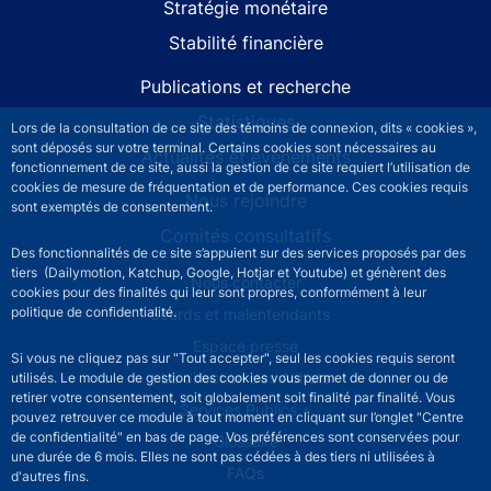
Stratégie monétaire
Stabilité financière
Publications et recherche
Statistiques
Lors de la consultation de ce site des témoins de connexion, dits « cookies »,
sont déposés sur votre terminal. Certains cookies sont nécessaires au
Actualités et événements
fonctionnement de ce site, aussi la gestion de ce site requiert l’utilisation de
cookies de mesure de fréquentation et de performance. Ces cookies requis
Nous rejoindre
sont exemptés de consentement.
Comités consultatifs
Des fonctionnalités de ce site s’appuient sur des services proposés par des
tiers (Dailymotion, Katchup, Google, Hotjar et Youtube) et génèrent des
Footer secondary menu
Nous contacter
cookies pour des finalités qui leur sont propres, conformément à leur
politique de confidentialité.
Sourds et malentendants
Espace presse
Si vous ne cliquez pas sur "Tout accepter", seul les cookies requis seront
La direction des Achats
utilisés. Le module de gestion des cookies vous permet de donner ou de
retirer votre consentement, soit globalement soit finalité par finalité. Vous
Services Publics +
pouvez retrouver ce module à tout moment en cliquant sur l’onglet "Centre
de confidentialité" en bas de page. Vos préférences sont conservées pour
Glossaire
une durée de 6 mois. Elles ne sont pas cédées à des tiers ni utilisées à
FAQs
d'autres fins.