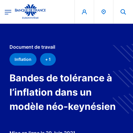
egion
Banque de France - Menu Principal
Aller au contenu principal
Document de travail
Inflation
+ 1
Bandes de tolérance à
l’inflation dans un
modèle néo-keynésien