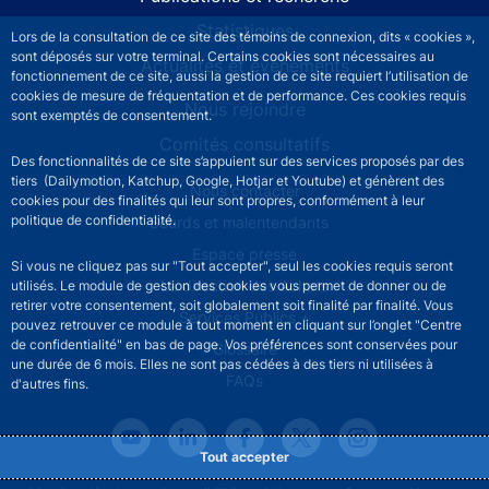
Statistiques
Lors de la consultation de ce site des témoins de connexion, dits « cookies »,
sont déposés sur votre terminal. Certains cookies sont nécessaires au
Actualités et événements
fonctionnement de ce site, aussi la gestion de ce site requiert l’utilisation de
cookies de mesure de fréquentation et de performance. Ces cookies requis
Nous rejoindre
sont exemptés de consentement.
Comités consultatifs
Des fonctionnalités de ce site s’appuient sur des services proposés par des
tiers (Dailymotion, Katchup, Google, Hotjar et Youtube) et génèrent des
Footer secondary menu
Nous contacter
cookies pour des finalités qui leur sont propres, conformément à leur
politique de confidentialité.
Sourds et malentendants
Espace presse
Si vous ne cliquez pas sur "Tout accepter", seul les cookies requis seront
La direction des Achats
utilisés. Le module de gestion des cookies vous permet de donner ou de
retirer votre consentement, soit globalement soit finalité par finalité. Vous
Services Publics +
pouvez retrouver ce module à tout moment en cliquant sur l’onglet "Centre
de confidentialité" en bas de page. Vos préférences sont conservées pour
Glossaire
une durée de 6 mois. Elles ne sont pas cédées à des tiers ni utilisées à
FAQs
d'autres fins.
Tout accepter