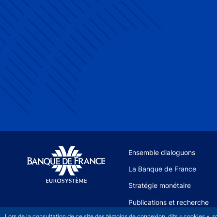
Site navigation
Ensemble dialoguons
La Banque de France
Stratégie monétaire
Publications et recherche
Lors de la consultation de ce site des témoins de connexion, dits « cookies », 