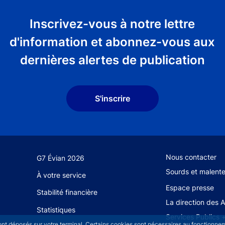
Inscrivez-vous à notre lettre
d'information et abonnez-vous aux
dernières alertes de publication
S'inscrire
Footer secondary
Nous contacter
G7 Évian 2026
Sourds et malent
À votre service
Espace presse
Stabilité financière
La direction des 
Statistiques
Services Publics 
sont déposés sur votre terminal. Certains cookies sont nécessaires au fonctionneme