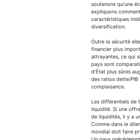
soutenons qu'une éco
expliquons comment l
caractéristiques ins
diversification.
Outre la sécurité el
financier plus impor
attrayantes, ce qui s
pays sont comparative
d'État plus sûres a
des ratios dette/PIB 
complaisance.
Les différentiels de
liquidité. Si une of
de liquidités, il y
Comme dans le dilemm
mondial doit faire p
Un pays précédemmen