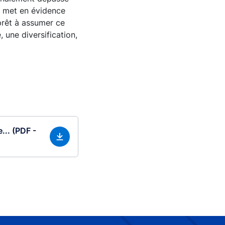
t met en évidence
prêt à assumer ce
, une diversification,
... (PDF -