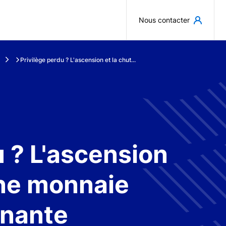
Aller au contenu principal
Nous contacter
Privilège perdu ? L'ascension et la chut...
u ? L'ascension
une monnaie
inante