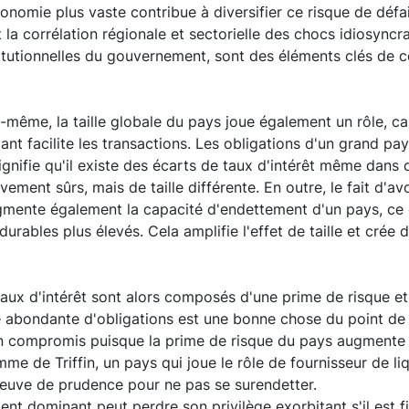
nomie plus vaste contribue à diversifier ce risque de défa
a corrélation régionale et sectorielle des chocs idiosyncra
titutionnelles du gouvernement, sont des éléments clés de 
le-même, la taille globale du pays joue également un rôle, c
tant facilite les transactions. Les obligations d'un grand pa
ignifie qu'il existe des écarts de taux d'intérêt même dans 
ment sûrs, mais de taille différente. En outre, le fait d'av
ugmente également la capacité d'endettement d'un pays, ce 
durables plus élevés. Cela amplifie l'effet de taille et cré
 taux d'intérêt sont alors composés d'une prime de risque e
fre abondante d'obligations est une bonne chose du point de 
 a un compromis puisque la prime de risque du pays augmen
e de Triffin, un pays qui joue le rôle de fournisseur de liq
reuve de prudence pour ne pas se surendetter.
t dominant peut perdre son privilège exorbitant s'il est 