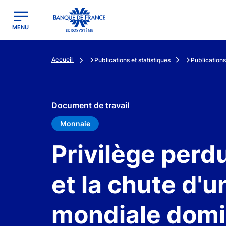
egion
Banque de France - Menu Principal
MENU
Accueil
Publications et statistiques
Publications
Document de travail
Monnaie
Privilège perd
et la chute d'
mondiale dom