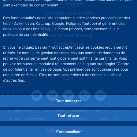
Nous rejoindre
sont exemptés de consentement.
Comités consultatifs
Des fonctionnalités de ce site s’appuient sur des services proposés par des
tiers (Dailymotion, Katchup, Google, Hotjar et Youtube) et génèrent des
Footer secondary menu
Nous contacter
cookies pour des finalités qui leur sont propres, conformément à leur
politique de confidentialité.
Sourds et malentendants
Espace presse
Si vous ne cliquez pas sur "Tout accepter", seul les cookies requis seront
La direction des Achats
utilisés. Le module de gestion des cookies vous permet de donner ou de
retirer votre consentement, soit globalement soit finalité par finalité. Vous
Services Publics +
pouvez retrouver ce module à tout moment en cliquant sur l’onglet "Centre
de confidentialité" en bas de page. Vos préférences sont conservées pour
Glossaire
une durée de 6 mois. Elles ne sont pas cédées à des tiers ni utilisées à
FAQs
d'autres fins.
Tout accepter
Footer legal notice menu
Mentions légales
Accessibilité partiellement conforme
Aide
Tout refuser
Protection des données
Gestion des cookies
Plan du site
©2026 Banque de France
Personnaliser