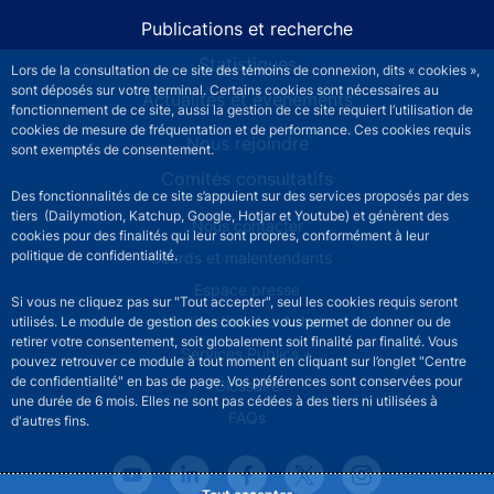
Publications et recherche
Statistiques
Lors de la consultation de ce site des témoins de connexion, dits « cookies »,
sont déposés sur votre terminal. Certains cookies sont nécessaires au
Actualités et événements
fonctionnement de ce site, aussi la gestion de ce site requiert l’utilisation de
cookies de mesure de fréquentation et de performance. Ces cookies requis
Nous rejoindre
sont exemptés de consentement.
Comités consultatifs
Des fonctionnalités de ce site s’appuient sur des services proposés par des
tiers (Dailymotion, Katchup, Google, Hotjar et Youtube) et génèrent des
Footer secondary menu
Nous contacter
cookies pour des finalités qui leur sont propres, conformément à leur
politique de confidentialité.
Sourds et malentendants
Espace presse
Si vous ne cliquez pas sur "Tout accepter", seul les cookies requis seront
La direction des Achats
utilisés. Le module de gestion des cookies vous permet de donner ou de
retirer votre consentement, soit globalement soit finalité par finalité. Vous
Services Publics +
pouvez retrouver ce module à tout moment en cliquant sur l’onglet "Centre
de confidentialité" en bas de page. Vos préférences sont conservées pour
Glossaire
une durée de 6 mois. Elles ne sont pas cédées à des tiers ni utilisées à
FAQs
d'autres fins.