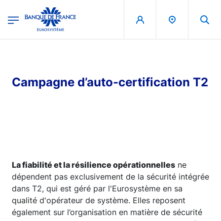
egion
Banque de France - Menu Principal
Aller au contenu principal
Campagne d’auto-certification T2
La fiabilité et la résilience opérationnelles
ne
dépendent pas exclusivement de la sécurité intégrée
dans T2, qui est géré par l'Eurosystème en sa
qualité d'opérateur de système. Elles reposent
également sur l’organisation en matière de sécurité