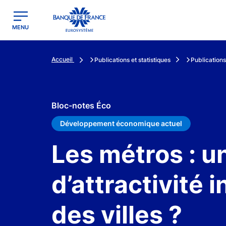
egion
Banque de France - Menu Principal
MENU
Accueil
Publications et statistiques
Publications
Bloc-notes Éco
Développement économique actuel
Les métros : u
d’attractivité 
des villes ?