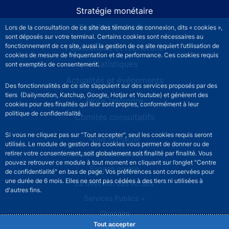
Stratégie monétaire
Stabilité financière
Lors de la consultation de ce site des témoins de connexion, dits « cookies »,
sont déposés sur votre terminal. Certains cookies sont nécessaires au
fonctionnement de ce site, aussi la gestion de ce site requiert l’utilisation de
Publications et recherche
cookies de mesure de fréquentation et de performance. Ces cookies requis
Statistiques
sont exemptés de consentement.
Actualités et événements
Des fonctionnalités de ce site s’appuient sur des services proposés par des
tiers (Dailymotion, Katchup, Google, Hotjar et Youtube) et génèrent des
Nous rejoindre
cookies pour des finalités qui leur sont propres, conformément à leur
politique de confidentialité.
Comités consultatifs
Si vous ne cliquez pas sur "Tout accepter", seul les cookies requis seront
Footer secondary menu
Nous contacter
utilisés. Le module de gestion des cookies vous permet de donner ou de
Sourds et malentendants
retirer votre consentement, soit globalement soit finalité par finalité. Vous
pouvez retrouver ce module à tout moment en cliquant sur l’onglet "Centre
Espace presse
de confidentialité" en bas de page. Vos préférences sont conservées pour
une durée de 6 mois. Elles ne sont pas cédées à des tiers ni utilisées à
La direction des Achats
d'autres fins.
Services Publics +
Glossaire
Tout accepter
FAQs