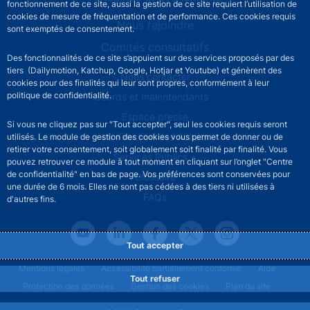
fonctionnement de ce site, aussi la gestion de ce site requiert l’utilisation de
cookies de mesure de fréquentation et de performance. Ces cookies requis
Nous rejoindre
sont exemptés de consentement.
Comités consultatifs
Des fonctionnalités de ce site s’appuient sur des services proposés par des
tiers (Dailymotion, Katchup, Google, Hotjar et Youtube) et génèrent des
Footer secondary menu
Nous contacter
cookies pour des finalités qui leur sont propres, conformément à leur
politique de confidentialité.
Sourds et malentendants
Espace presse
Si vous ne cliquez pas sur "Tout accepter", seul les cookies requis seront
La direction des Achats
utilisés. Le module de gestion des cookies vous permet de donner ou de
retirer votre consentement, soit globalement soit finalité par finalité. Vous
Services Publics +
pouvez retrouver ce module à tout moment en cliquant sur l’onglet "Centre
de confidentialité" en bas de page. Vos préférences sont conservées pour
Glossaire
une durée de 6 mois. Elles ne sont pas cédées à des tiers ni utilisées à
FAQs
d'autres fins.
Tout accepter
Footer legal notice menu
Mentions légales
Accessibilité partiellement conforme
Aide
Tout refuser
Protection des données
Gestion des cookies
Plan du site