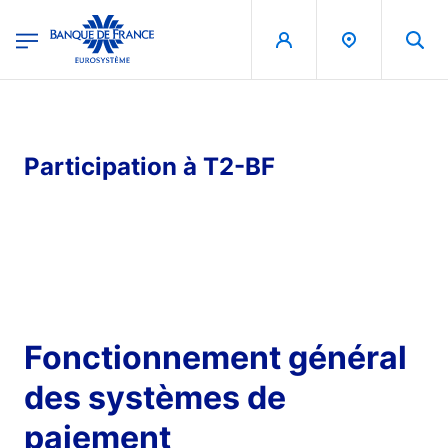
egion
Banque de France - Menu Principal
Aller au contenu principal
Participation à T2-BF
Fonctionnement général
des systèmes de
paiement