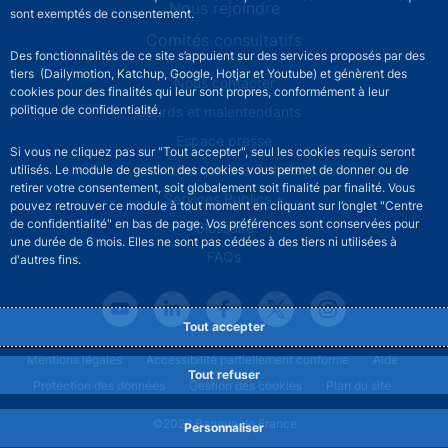
Nous rejoindre
sont exemptés de consentement.
Comités consultatifs
Des fonctionnalités de ce site s’appuient sur des services proposés par des
tiers (Dailymotion, Katchup, Google, Hotjar et Youtube) et génèrent des
Footer secondary menu
Nous contacter
cookies pour des finalités qui leur sont propres, conformément à leur
politique de confidentialité.
Sourds et malentendants
Espace presse
Si vous ne cliquez pas sur "Tout accepter", seul les cookies requis seront
La direction des Achats
utilisés. Le module de gestion des cookies vous permet de donner ou de
retirer votre consentement, soit globalement soit finalité par finalité. Vous
Services Publics +
pouvez retrouver ce module à tout moment en cliquant sur l’onglet "Centre
de confidentialité" en bas de page. Vos préférences sont conservées pour
Glossaire
une durée de 6 mois. Elles ne sont pas cédées à des tiers ni utilisées à
FAQs
d'autres fins.
Tout accepter
Footer legal notice menu
Mentions légales
Accessibilité partiellement conforme
Aide
Tout refuser
Protection des données
Gestion des cookies
Plan du site
©2026 Banque de France
Personnaliser