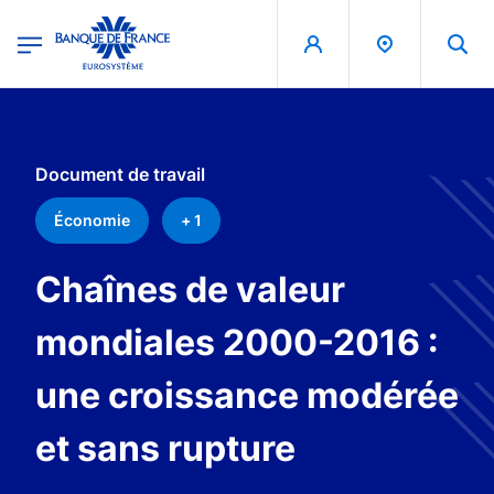
egion
Banque de France - Menu Principal
Aller au contenu principal
Document de travail
Économie
+ 1
Chaînes de valeur
mondiales 2000-2016 :
une croissance modérée
et sans rupture