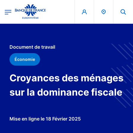
egion
Banque de France - Menu Principal
Aller au contenu principal
Document de travail
Économie
Croyances des ménages
sur la dominance fiscale
Mise en ligne le
18 Février 2025