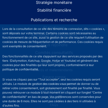
Stratégie monétaire
Stabilité financière
Publications et recherche
Statistiques
Lors de la consultation de ce site des témoins de connexion, dits « cookies »,
sont déposés sur votre terminal. Certains cookies sont nécessaires au
Actualités et événements
fonctionnement de ce site, aussi la gestion de ce site requiert l’utilisation de
cookies de mesure de fréquentation et de performance. Ces cookies requis
Nous rejoindre
sont exemptés de consentement.
Comités consultatifs
Des fonctionnalités de ce site s’appuient sur des services proposés par des
tiers (Dailymotion, Katchup, Google, Hotjar et Youtube) et génèrent des
Footer secondary menu
Nous contacter
cookies pour des finalités qui leur sont propres, conformément à leur
politique de confidentialité.
Sourds et malentendants
Espace presse
Si vous ne cliquez pas sur "Tout accepter", seul les cookies requis seront
La direction des Achats
utilisés. Le module de gestion des cookies vous permet de donner ou de
retirer votre consentement, soit globalement soit finalité par finalité. Vous
Services Publics +
pouvez retrouver ce module à tout moment en cliquant sur l’onglet "Centre
de confidentialité" en bas de page. Vos préférences sont conservées pour
Glossaire
une durée de 6 mois. Elles ne sont pas cédées à des tiers ni utilisées à
FAQs
d'autres fins.