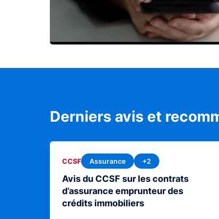
Derniers avis et recom
Assurance
+2
CCSF
Avis du CCSF sur les contrats
d’assurance emprunteur des
crédits immobiliers