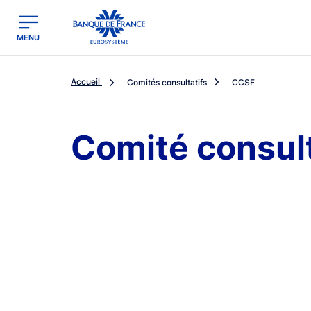
egion
Banque de France - Menu Principal
MENU
Accueil
Comités consultatifs
CCSF
Comité consult