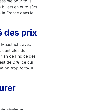
essible pour tous
s billets en euro sûrs
e la France dans le
é des prix
e Maastricht avec
s centrales du
 an de l’indice des
est de 2 %, ce qui
ation trop forte. Il
urer
 de plusieurs