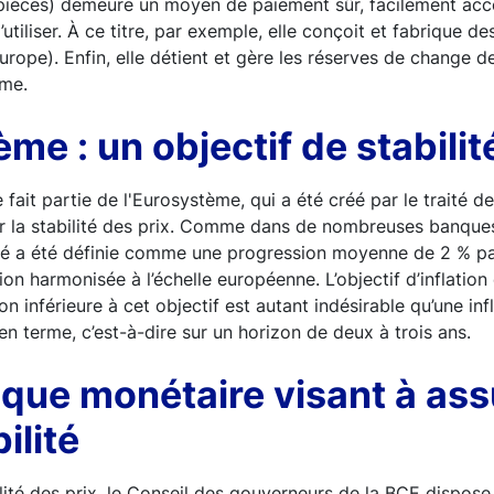
et pièces) demeure un moyen de paiement sûr, facilement acc
’utiliser. À ce titre, par exemple, elle conçoit et fabrique de
urope). Enfin, elle détient et gère les réserves de change d
ème.
me : un objectif de stabilit
fait partie de l'Eurosystème, qui a été créé par le traité d
er la stabilité des prix. Comme dans de nombreuses banque
ité a été définie comme une progression moyenne de 2 % par
on harmonisée à l’échelle européenne. L’objectif d’inflation 
ion inférieure à cet objectif est autant indésirable qu’une infl
en terme, c’est-à-dire sur un horizon de deux à trois ans.
ique monétaire visant à ass
ilité
ilité des prix, le Conseil des gouverneurs de la BCE dispose