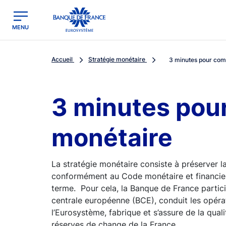
egion
Banque de France - Menu Principal
MENU
Accueil
Stratégie monétaire
3 minutes pour comp
3 minutes pour
monétaire
La stratégie monétaire consiste à préserver 
conformément au Code monétaire et financier, 
terme. Pour cela, la Banque de France partic
centrale européenne (BCE), conduit les opéra
l’Eurosystème, fabrique et s’assure de la qualit
réserves de change de la France.