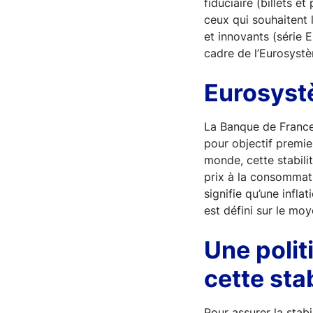
fiduciaire (billets 
ceux qui souhaitent l
et innovants (série E
cadre de l’Eurosyst
Eurosystè
La Banque de France 
pour objectif premi
monde, cette stabil
prix à la consommati
signifie qu’une inflat
est défini sur le moy
Une polit
cette stab
Pour assurer la stab