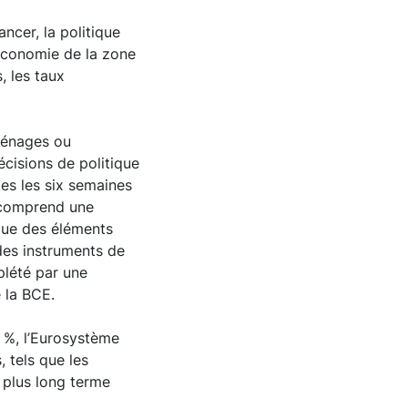
ncer, la politique
’économie de la zone
, les taux
 ménages ou
écisions de politique
es les six semaines
 comprend une
 que des éléments
n des instruments de
plété par une
e la BCE.
 2 %, l’Eurosystème
 tels que les
 plus long terme