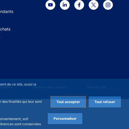
 menu
endants
Achats
+
nt de ce site, aussi la
 données
Gestion des cookies
Plan du site
des finalités qui leur sont
Tout accepter
Tout refuser
Personnaliser
consentement, soit
références sont conservées