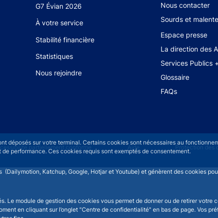
Footer secondary
Nous contacter
G7 Évian 2026
Sourds et malent
À votre service
Espace presse
Stabilité financière
La direction des 
Statistiques
Services Publics 
Nous rejoindre
Glossaire
FAQs
sont déposés sur votre terminal. Certains cookies sont nécessaires au fonctionneme
u
cessibilité partiellement conforme
Aide
Protection des
n et de performance. Ces cookies requis sont exemptés de consentement.
rs (Dailymotion, Katchup, Google, Hotjar et Youtube) et génèrent des cookies pour 
isés. Le module de gestion des cookies vous permet de donner ou de retirer votre 
moment en cliquant sur l’onglet "Centre de confidentialité" en bas de page. Vos p