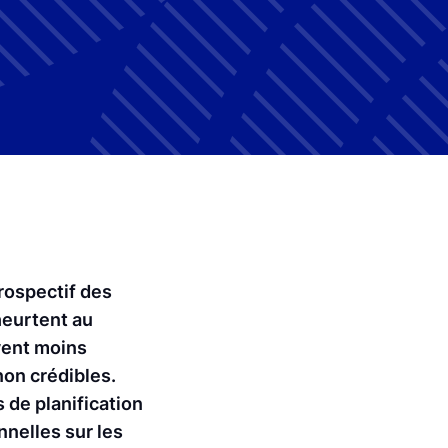
rospectif des
heurtent au
vent moins
non crédibles.
 de planification
nnelles sur les