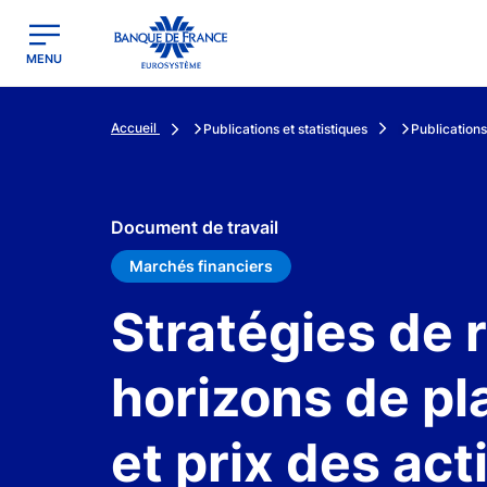
egion
Banque de France - Menu Principal
MENU
Accueil
Publications et statistiques
Publications
Document de travail
Marchés financiers
Stratégies de 
horizons de pla
et prix des act