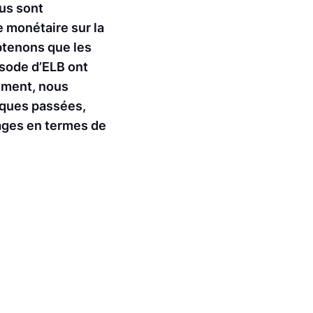
ous sont
e monétaire sur la
obtenons que les
isode d’ELB ont
mement, nous
iques passées,
tages en termes de