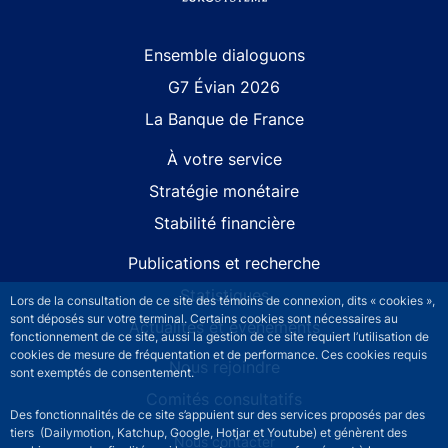
Site navigation
Ensemble dialoguons
G7 Évian 2026
La Banque de France
À votre service
Stratégie monétaire
Stabilité financière
Publications et recherche
Statistiques
Lors de la consultation de ce site des témoins de connexion, dits « cookies »,
sont déposés sur votre terminal. Certains cookies sont nécessaires au
Actualités et événements
fonctionnement de ce site, aussi la gestion de ce site requiert l’utilisation de
cookies de mesure de fréquentation et de performance. Ces cookies requis
Nous rejoindre
sont exemptés de consentement.
Comités consultatifs
Des fonctionnalités de ce site s’appuient sur des services proposés par des
tiers (Dailymotion, Katchup, Google, Hotjar et Youtube) et génèrent des
Footer secondary menu
Nous contacter