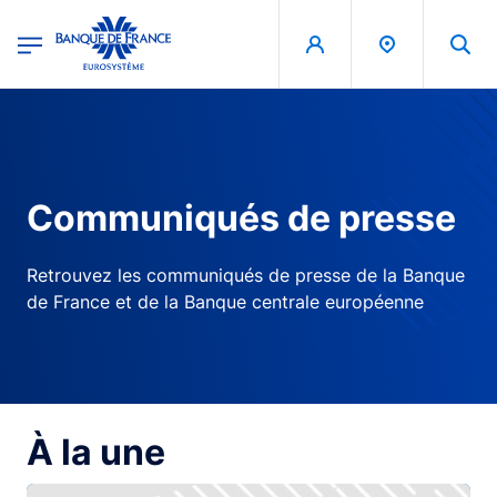
egion
Banque de France - Menu Principal
Aller au contenu principal
Communiqués de presse
Retrouvez les communiqués de presse de la Banque
de France et de la Banque centrale européenne
À la une