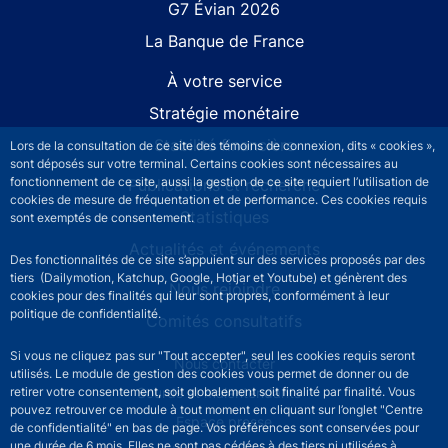
G7 Évian 2026
La Banque de France
À votre service
Stratégie monétaire
Stabilité financière
Lors de la consultation de ce site des témoins de connexion, dits « cookies »,
sont déposés sur votre terminal. Certains cookies sont nécessaires au
fonctionnement de ce site, aussi la gestion de ce site requiert l’utilisation de
Publications et recherche
cookies de mesure de fréquentation et de performance. Ces cookies requis
Statistiques
sont exemptés de consentement.
Actualités et événements
Des fonctionnalités de ce site s’appuient sur des services proposés par des
tiers (Dailymotion, Katchup, Google, Hotjar et Youtube) et génèrent des
Nous rejoindre
cookies pour des finalités qui leur sont propres, conformément à leur
politique de confidentialité.
Comités consultatifs
Si vous ne cliquez pas sur "Tout accepter", seul les cookies requis seront
Footer secondary menu
Nous contacter
utilisés. Le module de gestion des cookies vous permet de donner ou de
retirer votre consentement, soit globalement soit finalité par finalité. Vous
Sourds et malentendants
pouvez retrouver ce module à tout moment en cliquant sur l’onglet "Centre
Espace presse
de confidentialité" en bas de page. Vos préférences sont conservées pour
une durée de 6 mois. Elles ne sont pas cédées à des tiers ni utilisées à