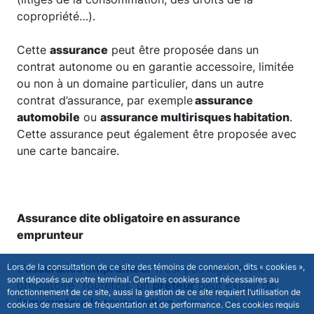
copropriété…).
Cette
assurance
peut être proposée dans un
contrat autonome ou en garantie accessoire, limitée
ou non à un domaine particulier, dans un autre
contrat d’assurance, par exemple
assurance
automobile
ou
assurance multirisques habitation
.
Cette assurance peut également être proposée avec
une carte bancaire.
Assurance dite obligatoire en assurance
emprunteur
Lors de la consultation de ce site des témoins de connexion, dits « cookies »,
L
'assurance emprunteur
n'est pas légalement
sont déposés sur votre terminal. Certains cookies sont nécessaires au
obligatoire. Toutefois, un
prêteur
peut exiger de
fonctionnement de ce site, aussi la gestion de ce site requiert l’utilisation de
l
'emprunteur la souscription
d'une ou plusieurs
cookies de mesure de fréquentation et de performance. Ces cookies requis