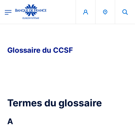
egion
Banque de France - Menu Principal
Aller au contenu principal
Glossaire du CCSF
Termes du glossaire
A