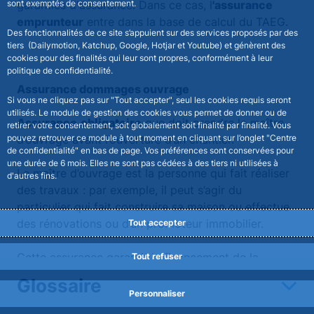
sont exemptés de consentement.
garanties d'assurance. Dans ce cas, l
'assurance
emprunteur
entre dans la base de calcul du TAEG.
Des fonctionnalités de ce site s’appuient sur des services proposés par des
tiers (Dailymotion, Katchup, Google, Hotjar et Youtube) et génèrent des
cookies pour des finalités qui leur sont propres, conformément à leur
politique de confidentialité.
Assurance dommages ouvrage
Si vous ne cliquez pas sur "Tout accepter", seul les cookies requis seront
utilisés. Le module de gestion des cookies vous permet de donner ou de
Assurance
obligatoire
que doit prendre le maître
retirer votre consentement, soit globalement soit finalité par finalité. Vous
pouvez retrouver ce module à tout moment en cliquant sur l’onglet "Centre
d’ouvrage avant l’ouverture d’un chantier.
de confidentialité" en bas de page. Vos préférences sont conservées pour
une durée de 6 mois. Elles ne sont pas cédées à des tiers ni utilisées à
Le maître d’ouvrage est la personne qui fait réaliser
d'autres fins.
des travaux : par exemple, il peut s’agir du
particulier qui fait construire sa maison ou effectue
des rénovations ou d’un promoteur immobilier.
Tout accepter
Cette assurance garantit le financement de la
Tout refuser
réparation des
dommages
, en dehors de toute
Glossaire
recherche de responsabilité, qui mettent en péril la
Personnaliser
solidité de l’immeuble ou le rendent impropre à sa