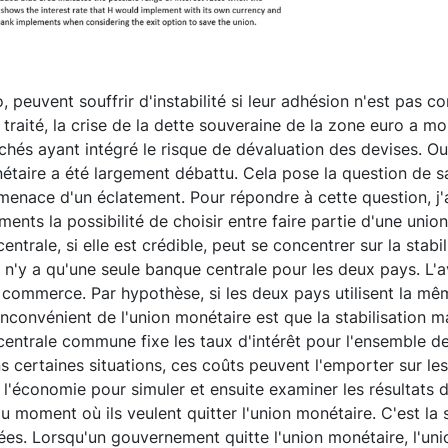
, peuvent souffrir d'instabilité si leur adhésion n'est pas
 traité, la crise de la dette souveraine de la zone euro a mo
chés ayant intégré le risque de dévaluation des devises. Outr
taire a été largement débattu. Cela pose la question de sa
la menace d'un éclatement. Pour répondre à cette question, 
ts la possibilité de choisir entre faire partie d'une unio
trale, si elle est crédible, peut se concentrer sur la stabil
il n'y a qu'une seule banque centrale pour les deux pays. 
 le commerce. Par hypothèse, si les deux pays utilisent la
'inconvénient de l'union monétaire est que la stabilisation
entrale commune fixe les taux d'intérêt pour l'ensemble de 
 certaines situations, ces coûts peuvent l'emporter sur les 
 l'économie pour simuler et ensuite examiner les résultats 
oment où ils veulent quitter l'union monétaire. C'est la se
es. Lorsqu'un gouvernement quitte l'union monétaire, l'unio