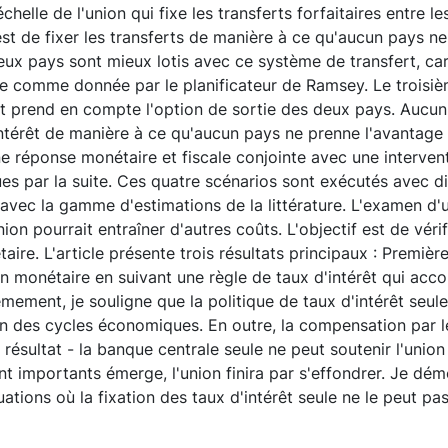
échelle de l'union qui fixe les transferts forfaitaires entre 
st de fixer les transferts de manière à ce qu'aucun pays ne 
deux pays sont mieux lotis avec ce système de transfert, ca
rée comme donnée par le planificateur de Ramsey. Le troisi
êt et prend en compte l'option de sortie des deux pays. Aucu
intérêt de manière à ce qu'aucun pays ne prenne l'avantage 
ne réponse monétaire et fiscale conjointe avec une interve
ues par la suite. Ces quatre scénarios sont exécutés avec 
avec la gamme d'estimations de la littérature. L'examen d'
ion pourrait entraîner d'autres coûts. L'objectif est de véri
aire. L'article présente trois résultats principaux : Prem
n monétaire en suivant une règle de taux d'intérêt qui accor
ièmement, je souligne que la politique de taux d'intérêt seul
on des cycles économiques. En outre, la compensation par le
 résultat - la banque centrale seule ne peut soutenir l'unio
importants émerge, l'union finira par s'effondrer. Je dém
uations où la fixation des taux d'intérêt seule ne le peut pas