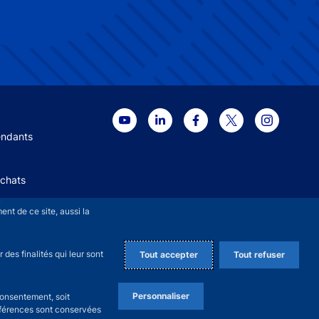
 menu
endants
Achats
+
nt de ce site, aussi la
des finalités qui leur sont
Tout accepter
Tout refuser
Personnaliser
consentement, soit
références sont conservées