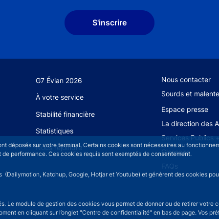
S'inscrire
Footer secondary
Nous contacter
G7 Évian 2026
Sourds et malent
À votre service
Espace presse
Stabilité financière
La direction des 
Statistiques
Services Publics 
sont déposés sur votre terminal. Certains cookies sont nécessaires au fonctionneme
Nous rejoindre
Glossaire
n et de performance. Ces cookies requis sont exemptés de consentement.
FAQs
rs (Dailymotion, Katchup, Google, Hotjar et Youtube) et génèrent des cookies pour 
isés. Le module de gestion des cookies vous permet de donner ou de retirer votre 
moment en cliquant sur l’onglet "Centre de confidentialité" en bas de page. Vos p