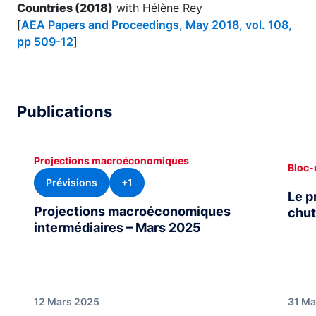
Countries (2018)
with Hélène Rey
[
AEA Papers and Proceedings, May 2018, vol. 108,
pp 509-12
]
Publications
Projections macroéconomiques
Bloc-
Prévisions
+1
Le p
Projections macroéconomiques
chut
intermédiaires – Mars 2025
12 Mars 2025
31 Ma