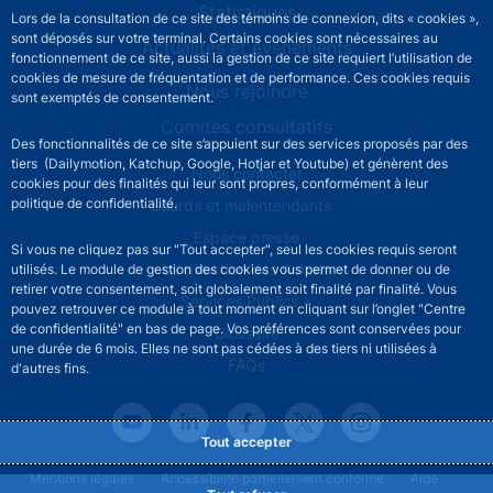
Statistiques
Lors de la consultation de ce site des témoins de connexion, dits « cookies »,
sont déposés sur votre terminal. Certains cookies sont nécessaires au
Actualités et événements
fonctionnement de ce site, aussi la gestion de ce site requiert l’utilisation de
cookies de mesure de fréquentation et de performance. Ces cookies requis
Nous rejoindre
sont exemptés de consentement.
Comités consultatifs
Des fonctionnalités de ce site s’appuient sur des services proposés par des
tiers (Dailymotion, Katchup, Google, Hotjar et Youtube) et génèrent des
Footer secondary menu
Nous contacter
cookies pour des finalités qui leur sont propres, conformément à leur
politique de confidentialité.
Sourds et malentendants
Espace presse
Si vous ne cliquez pas sur "Tout accepter", seul les cookies requis seront
La direction des Achats
utilisés. Le module de gestion des cookies vous permet de donner ou de
retirer votre consentement, soit globalement soit finalité par finalité. Vous
Services Publics +
pouvez retrouver ce module à tout moment en cliquant sur l’onglet "Centre
de confidentialité" en bas de page. Vos préférences sont conservées pour
Glossaire
une durée de 6 mois. Elles ne sont pas cédées à des tiers ni utilisées à
FAQs
d'autres fins.
Tout accepter
Footer legal notice menu
Mentions légales
Accessibilité partiellement conforme
Aide