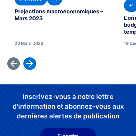
+1
Projections macroéconomiques –
L'or
Mars 2023
budg
temp
20 Mars 2023
19 Dé
Inscrivez-vous à notre lettre
d'information et abonnez-vous aux
dernières alertes de publication
S'inscrire