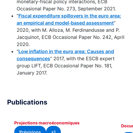
monetary-fiscal policy interactions, ECB
Occasional Paper No. 273, September 2021.
“
Fiscal expenditure spillovers in the euro area:
an empirical and model-based assessment
”
2020, with M. Alloza, M. Ferdinandusse and P.
Jacquinot, ECB Occasional Paper No. 242, April
2020.
"
Low inflation in the euro area: Causes and
consequences
" 2017, with the ESCB expert
group LIFT, ECB Occasional Paper No. 181,
January 2017.
Publications
Projections macroéconomiques
Docum
Prévisions
+1