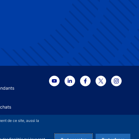
 menu
endants
Achats
+
nt de ce site, aussi la