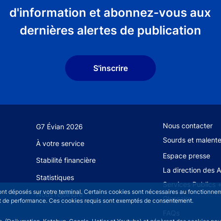
d'information et abonnez-vous aux
dernières alertes de publication
S'inscrire
Footer secondary
Nous contacter
G7 Évian 2026
Sourds et malent
À votre service
Espace presse
Stabilité financière
La direction des 
Statistiques
Services Publics 
sont déposés sur votre terminal. Certains cookies sont nécessaires au fonctionneme
Nous rejoindre
Glossaire
n et de performance. Ces cookies requis sont exemptés de consentement.
FAQs