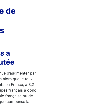
se de
es
s a
outée
inué d’augmenter par
n alors que le taux
nts en France, à 3,2
upes français a donc
ie française ou de
 que compensé la