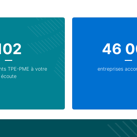
102
46 
nts TPE-PME à votre
entreprises acc
écoute