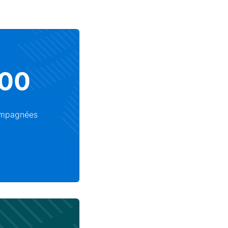
000
ompagnées