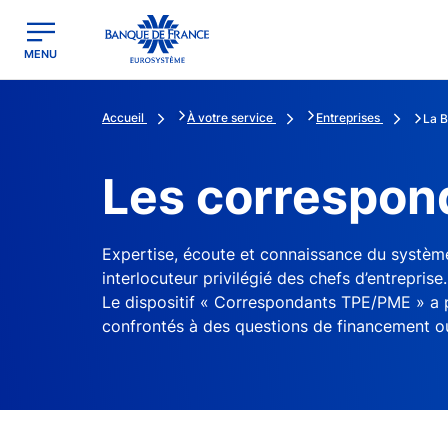
egion
Banque de France - Menu Principal
MENU
Accueil
À votre service
Entreprises
La B
Les correspo
Expertise, écoute et connaissance du système
interlocuteur privilégié des chefs d’entreprise
Le dispositif « Correspondants TPE/PME » a p
confrontés à des questions de financement ou 