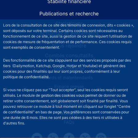
Stabilité financière
Publications et recherche
Statistiques
Lors de la consultation de ce site des témoins de connexion, dits « cookies »,
sont déposés sur votre terminal. Certains cookies sont nécessaires au
Actualités et événements
fonctionnement de ce site, aussi la gestion de ce site requiert l’utilisation de
cookies de mesure de fréquentation et de performance. Ces cookies requis
Nous rejoindre
sont exemptés de consentement.
Comités consultatifs
Des fonctionnalités de ce site s’appuient sur des services proposés par des
tiers (Dailymotion, Katchup, Google, Hotjar et Youtube) et génèrent des
Footer secondary menu
Nous contacter
cookies pour des finalités qui leur sont propres, conformément à leur
politique de confidentialité.
Sourds et malentendants
Espace presse
Si vous ne cliquez pas sur "Tout accepter", seul les cookies requis seront
La direction des Achats
utilisés. Le module de gestion des cookies vous permet de donner ou de
retirer votre consentement, soit globalement soit finalité par finalité. Vous
Services Publics +
pouvez retrouver ce module à tout moment en cliquant sur l’onglet "Centre
de confidentialité" en bas de page. Vos préférences sont conservées pour
Glossaire
une durée de 6 mois. Elles ne sont pas cédées à des tiers ni utilisées à
FAQs
d'autres fins.