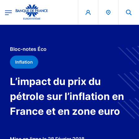
egion
Banque de France - Menu Principal
Aller au contenu principal
Bloc-notes Éco
Inflation
L’impact du prix du
pétrole sur l’inflation en
France et en zone euro