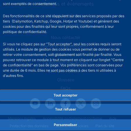
Actualités et événements
sont exemptés de consentement.
Nous rejoindre
Des fonctionnalités de ce site s’appuient sur des services proposés par des
tiers (Dailymotion, Katchup, Google, Hotjar et Youtube) et génèrent des
Comités consultatifs
cookies pour des finalités qui leur sont propres, conformément à leur
politique de confidentialité.
Footer secondary menu
Nous contacter
Si vous ne cliquez pas sur "Tout accepter", seul les cookies requis seront
Sourds et malentendants
utilisés. Le module de gestion des cookies vous permet de donner ou de
Espace presse
retirer votre consentement, soit globalement soit finalité par finalité. Vous
pouvez retrouver ce module à tout moment en cliquant sur l’onglet "Centre
La direction des Achats
de confidentialité" en bas de page. Vos préférences sont conservées pour
une durée de 6 mois. Elles ne sont pas cédées à des tiers ni utilisées à
Services Publics +
d'autres fins.
Glossaire
FAQs
Tout accepter
Tout refuser
Footer legal notice menu
Mentions légales
Accessibilité partiellement conforme
Aide
Personnaliser
Protection des données
Gestion des cookies
Plan du site