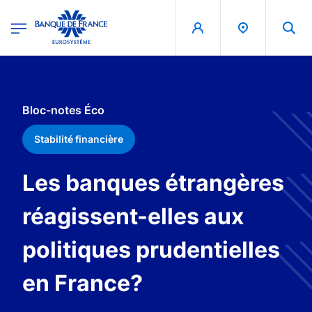
egion
Banque de France - Menu Principal
Aller au contenu principal
Bloc-notes Éco
Stabilité financière
Les banques étrangères
réagissent-elles aux
politiques prudentielles
en France?