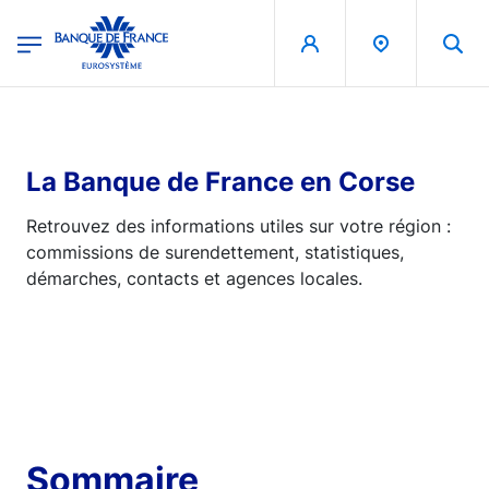
egion
Banque de France - Menu Principal
Aller au contenu principal
La Banque de France en Corse
Retrouvez des informations utiles sur votre région :
commissions de surendettement, statistiques,
démarches, contacts et agences locales.
Sommaire