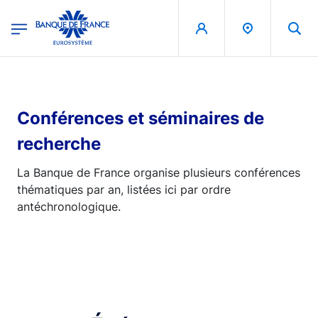
egion
Banque de France - Menu Principal
Aller au contenu principal
Conférences et séminaires de
recherche
La Banque de France organise plusieurs conférences
thématiques par an, listées ici par ordre
antéchronologique.