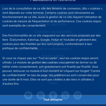
Statistiques
Lors de la consultation de ce site des témoins de connexion, dits « cookies »,
sont déposés sur votre terminal. Certains cookies sont nécessaires au
Actualités et événements
fonctionnement de ce site, aussi la gestion de ce site requiert l’utilisation de
cookies de mesure de fréquentation et de performance. Ces cookies requis
Nous rejoindre
sont exemptés de consentement.
Comités consultatifs
Des fonctionnalités de ce site s’appuient sur des services proposés par des
tiers (Dailymotion, Katchup, Google, Hotjar et Youtube) et génèrent des
Footer secondary menu
Nous contacter
cookies pour des finalités qui leur sont propres, conformément à leur
politique de confidentialité.
Sourds et malentendants
Espace presse
Si vous ne cliquez pas sur "Tout accepter", seul les cookies requis seront
La direction des Achats
utilisés. Le module de gestion des cookies vous permet de donner ou de
retirer votre consentement, soit globalement soit finalité par finalité. Vous
Services Publics +
pouvez retrouver ce module à tout moment en cliquant sur l’onglet "Centre
de confidentialité" en bas de page. Vos préférences sont conservées pour
Glossaire
une durée de 6 mois. Elles ne sont pas cédées à des tiers ni utilisées à
FAQs
d'autres fins.
Tout accepter