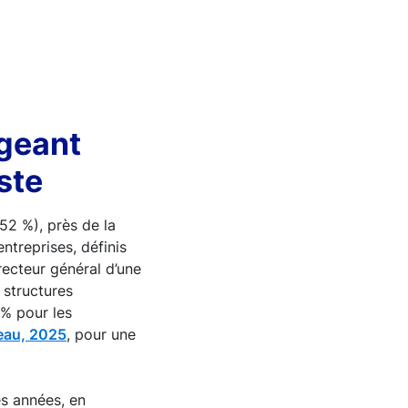
igeant
ste
52 %), près de la
ntreprises, définis
recteur général d’une
 structures
 % pour les
reau, 2025
, pour une
es années, en