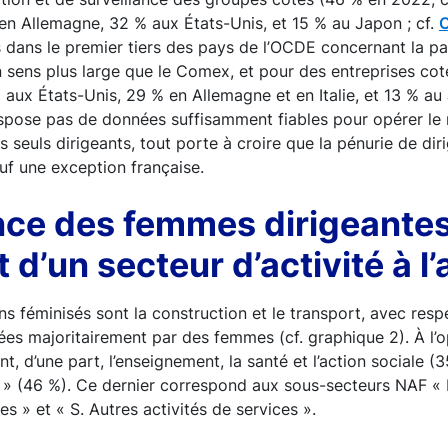
 en Allemagne, 32 % aux États-Unis, et 15 % au Japon ; cf.
rs dans le premier tiers des pays de l’OCDE concernant la 
 sens plus large que le Comex, et pour des entreprises cot
 aux États-Unis, 29 % en Allemagne et en Italie, et 13 % au
 dispose pas de données suffisamment fiables pour opérer l
 seuls dirigeants, tout porte à croire que la pénurie de di
auf une exception française.
nce des femmes dirigeantes
 d’un secteur d’activité à l’
ns féminisés sont la construction et le transport, avec res
gées majoritairement par des femmes (cf. graphique 2). À l’
nt, d’une part, l’enseignement, la santé et l’action sociale (3
s » (46 %). Ce dernier correspond aux sous-secteurs NAF « 
ves » et « S. Autres activités de services ».