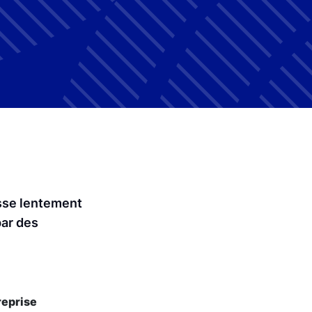
esse lentement
par des
reprise