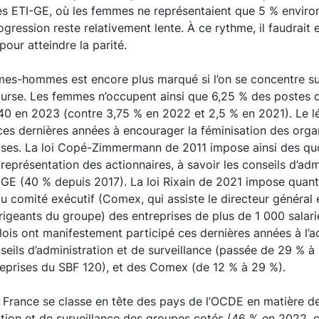
 des ETI-GE, où les femmes ne représentaient que 5 % envir
ogression reste relativement lente. À ce rythme, il faudrait
ur atteindre la parité.
mes-hommes est encore plus marqué si l’on se concentre su
urse. Les femmes n’occupent ainsi que 6,25 % des postes
0 en 2023 (contre 3,75 % en 2022 et 2,5 % en 2021). Le lé
es dernières années à encourager la féminisation des org
ises. La loi Copé-Zimmermann de 2011 impose ainsi des q
représentation des actionnaires, à savoir les conseils d’adm
-GE (40 % depuis 2017). La loi Rixain de 2021 impose quant
 comité exécutif (Comex, qui assiste le directeur général
rigeants du groupe) des entreprises de plus de 1 000 salar
ois ont manifestement participé ces dernières années à l’ac
seils d’administration et de surveillance (passée de 29 % 
treprises du SBF 120), et des Comex (de 12 % à 29 %).
 France se classe en tête des pays de l’OCDE en matière d
ation et de surveillance des groupes cotés (46 % en 2022,