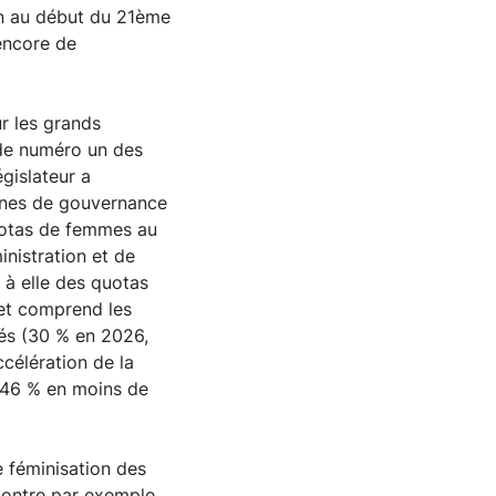
on au début du 21ème
 encore de
r les grands
 de numéro un des
gislateur a
anes de gouvernance
uotas de femmes au
inistration et de
 à elle des quotas
 et comprend les
iés (30 % en 2026,
célération de la
à 46 % en moins de
e féminisation des
 contre par exemple