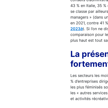
43 % en Italie, 35 %
se classe par ailleu
managers » (dans un
en 2021, contre 41 %
2023
b
). Si l’on ne
comparaison pour les
plus haut est tout s
La prése
fortement
Les secteurs les moi
% d’entreprises diri
les plus féminisés so
les « autres service
et activités récréati