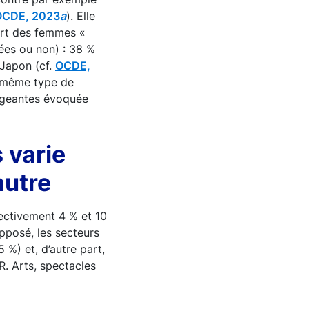
OCDE, 2023
a
). Elle
part des femmes «
ées ou non) : 38 %
 Japon (cf.
OCDE,
e même type de
rigeantes évoquée
 varie
autre
pectivement 4 % et 10
opposé, les secteurs
5 %) et, d’autre part,
R. Arts, spectacles