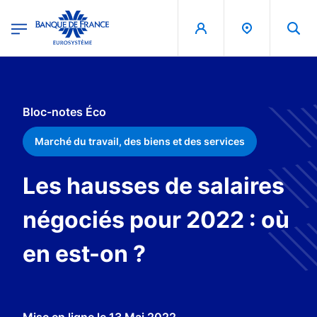
egion
Banque de France - Menu Principal
Aller au contenu principal
Bloc-notes Éco
Marché du travail, des biens et des services
Les hausses de salaires
négociés pour 2022 : où
en est-on ?