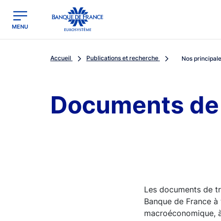
egion
Banque de France - Menu Principal
MENU
Accueil
Publications et recherche
Nos principale
Documents de 
Les documents de tr
Banque de France à 
macroéconomique, à la