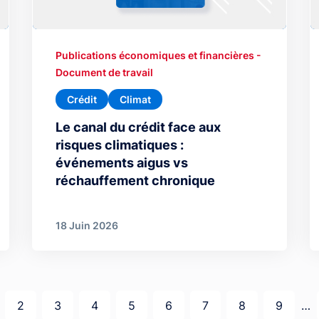
Publications économiques et financières -
Document de travail
Crédit
Climat
Le canal du crédit face aux
risques climatiques :
événements aigus vs
réchauffement chronique
18 Juin 2026
e courante
Page
Page
Page
Page
Page
Page
Page
Page
2
3
4
5
6
7
8
9
…