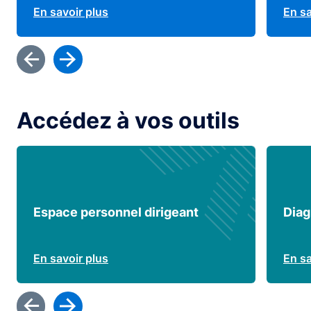
En savoir plus
En sa
Accédez à vos outils
Espace personnel dirigeant
Diag
En savoir plus
En sa