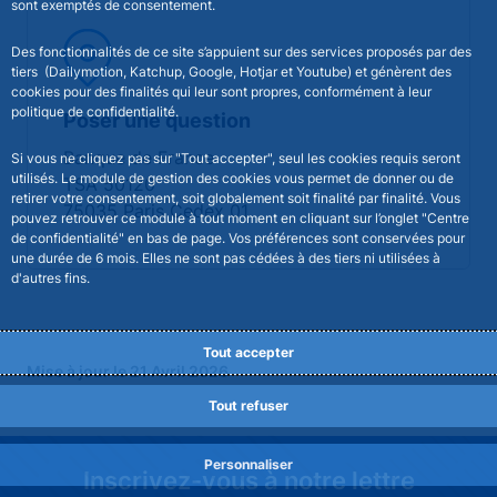
sont exemptés de consentement.
Des fonctionnalités de ce site s’appuient sur des services proposés par des
tiers (Dailymotion, Katchup, Google, Hotjar et Youtube) et génèrent des
cookies pour des finalités qui leur sont propres, conformément à leur
politique de confidentialité.
Poser une question
Banque de France
Si vous ne cliquez pas sur "Tout accepter", seul les cookies requis seront
utilisés. Le module de gestion des cookies vous permet de donner ou de
TSA 50120
retirer votre consentement, soit globalement soit finalité par finalité. Vous
75035 Paris Cedex 01
pouvez retrouver ce module à tout moment en cliquant sur l’onglet "Centre
de confidentialité" en bas de page. Vos préférences sont conservées pour
une durée de 6 mois. Elles ne sont pas cédées à des tiers ni utilisées à
d'autres fins.
Tout accepter
Mise à jour le 21 Avril 2026
Tout refuser
Personnaliser
Inscrivez-vous à notre lettre