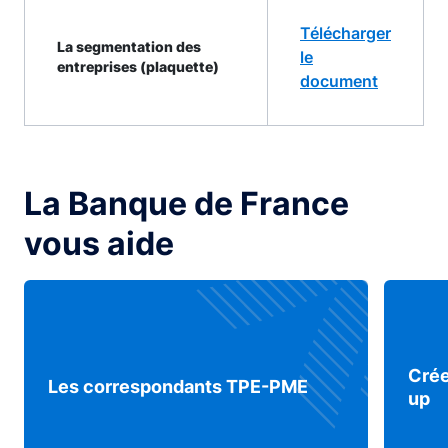
Télécharger
La segmentation des
le
entreprises (plaquette)
document
La Banque de France
vous aide
Crée
Les correspondants TPE-PME
up