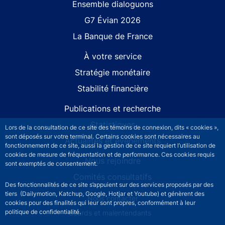
Site navigation
Ensemble dialoguons
G7 Évian 2026
La Banque de France
À votre service
Stratégie monétaire
Stabilité financière
Publications et recherche
Statistiques
Lors de la consultation de ce site des témoins de connexion, dits « cookies »,
sont déposés sur votre terminal. Certains cookies sont nécessaires au
Actualités et événements
fonctionnement de ce site, aussi la gestion de ce site requiert l’utilisation de
cookies de mesure de fréquentation et de performance. Ces cookies requis
Nous rejoindre
sont exemptés de consentement.
Comités consultatifs
Des fonctionnalités de ce site s’appuient sur des services proposés par des
tiers (Dailymotion, Katchup, Google, Hotjar et Youtube) et génèrent des
Footer secondary menu
Nous contacter
cookies pour des finalités qui leur sont propres, conformément à leur
politique de confidentialité.
Sourds et malentendants