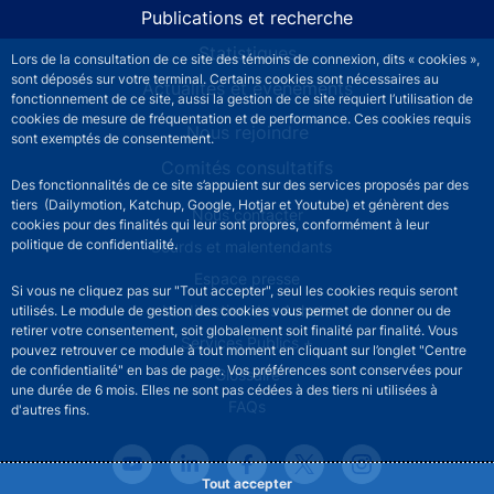
Publications et recherche
Statistiques
Lors de la consultation de ce site des témoins de connexion, dits « cookies »,
sont déposés sur votre terminal. Certains cookies sont nécessaires au
Actualités et événements
fonctionnement de ce site, aussi la gestion de ce site requiert l’utilisation de
cookies de mesure de fréquentation et de performance. Ces cookies requis
Nous rejoindre
sont exemptés de consentement.
Comités consultatifs
Des fonctionnalités de ce site s’appuient sur des services proposés par des
tiers (Dailymotion, Katchup, Google, Hotjar et Youtube) et génèrent des
Footer secondary menu
Nous contacter
cookies pour des finalités qui leur sont propres, conformément à leur
politique de confidentialité.
Sourds et malentendants
Espace presse
Si vous ne cliquez pas sur "Tout accepter", seul les cookies requis seront
La direction des Achats
utilisés. Le module de gestion des cookies vous permet de donner ou de
retirer votre consentement, soit globalement soit finalité par finalité. Vous
Services Publics +
pouvez retrouver ce module à tout moment en cliquant sur l’onglet "Centre
de confidentialité" en bas de page. Vos préférences sont conservées pour
Glossaire
une durée de 6 mois. Elles ne sont pas cédées à des tiers ni utilisées à
FAQs
d'autres fins.
Tout accepter