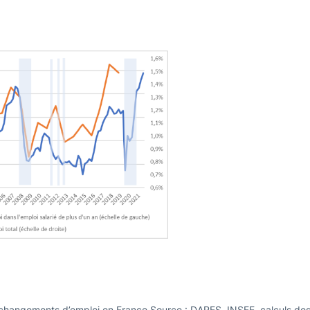
 changements d’emploi en France Source : DARES, INSEE, calculs des