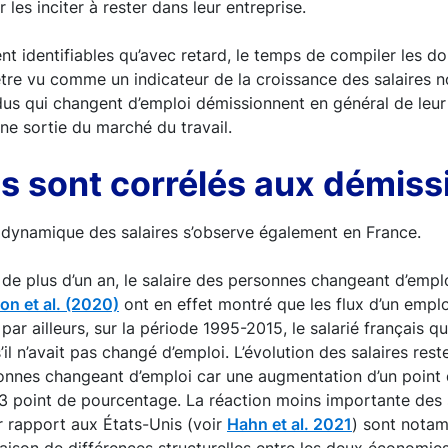
les inciter à rester dans leur entreprise.
 identifiables qu’avec retard, le temps de compiler les do
tre vu comme un indicateur de la croissance des salaires 
vidus qui changent d’emploi démissionnent en général de leu
e sortie du marché du travail.
res sont corrélés aux démiss
 dynamique des salaires s’observe également en France.
de plus d’un an, le salaire des personnes changeant d’empl
on et al. (2020)
ont en effet montré que les flux d’un emploi
par ailleurs, sur la période 1995-2015, le salarié français
’il n’avait pas changé d’emploi. L’évolution des salaires r
sonnes changeant d’emploi car une augmentation d’un poin
23 point de pourcentage. La réaction moins importante des 
r rapport aux États-Unis (voir
Hahn et al. 2021
) sont nota
aison de différences structurelles entre les deux économies 