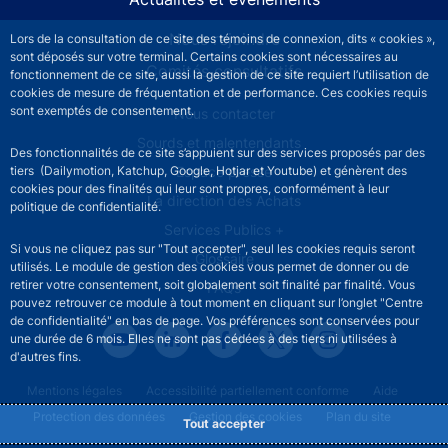
Nous rejoindre
Lors de la consultation de ce site des témoins de connexion, dits « cookies »,
sont déposés sur votre terminal. Certains cookies sont nécessaires au
Comités consultatifs
fonctionnement de ce site, aussi la gestion de ce site requiert l’utilisation de
cookies de mesure de fréquentation et de performance. Ces cookies requis
sont exemptés de consentement.
Footer secondary menu
Nous contacter
Sourds et malentendants
Des fonctionnalités de ce site s’appuient sur des services proposés par des
Espace presse
tiers (Dailymotion, Katchup, Google, Hotjar et Youtube) et génèrent des
cookies pour des finalités qui leur sont propres, conformément à leur
La direction des Achats
politique de confidentialité.
Services Publics +
Si vous ne cliquez pas sur "Tout accepter", seul les cookies requis seront
Glossaire
utilisés. Le module de gestion des cookies vous permet de donner ou de
retirer votre consentement, soit globalement soit finalité par finalité. Vous
FAQs
pouvez retrouver ce module à tout moment en cliquant sur l’onglet "Centre
de confidentialité" en bas de page. Vos préférences sont conservées pour
une durée de 6 mois. Elles ne sont pas cédées à des tiers ni utilisées à
d'autres fins.
Footer legal notice menu
Mentions légales
Accessibilité partiellement conforme
Aide
Protection des données
Gestion des cookies
Plan du site
Tout accepter