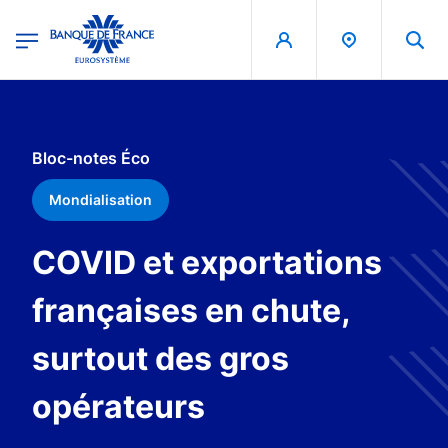
egion
Banque de France - Menu Principal
Aller au contenu principal
Bloc-notes Éco
Mondialisation
COVID et exportations
françaises en chute,
surtout des gros
opérateurs