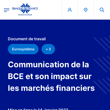
egion
Banque de France - Menu Principal
Aller au contenu principal
Document de travail
Eurosystème
+ 3
Communication de la
BCE et son impact sur
les marchés financiers