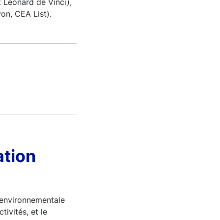
t Léonard de Vinci),
on, CEA List).
ation
e environnementale
ivités, et le