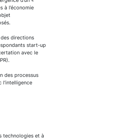
mergence d’un «
s à l’économie
objet
osés.
 des directions
respondants start-up
certation avec le
CPR).
ion des processus
l’intelligence
s technologies et à