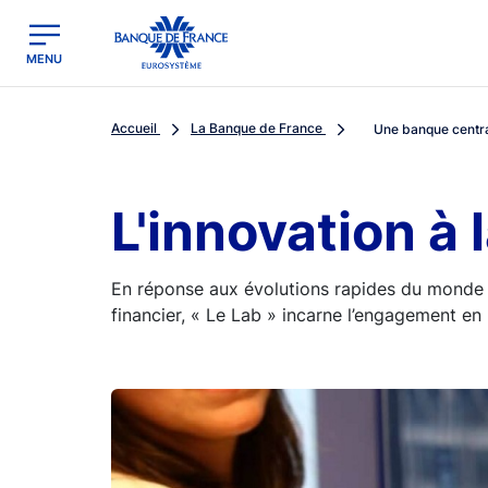
egion
Banque de France - Menu Principal
MENU
Accueil
La Banque de France
Une banque centra
L'innovation à
En réponse aux évolutions rapides du monde a
financier, « Le Lab » incarne l’engagement en