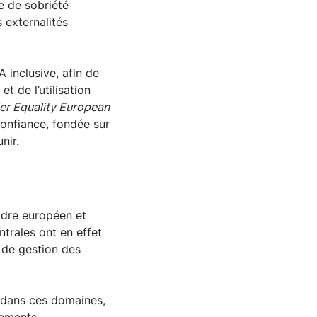
e de sobriété
 externalités
 inclusive, afin de
t de l’utilisation
r Equality European
confiance, fondée sur
nir.
adre européen et
ntrales ont en effet
t de gestion des
s dans ces domaines,