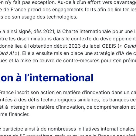
n n’y fait pas exception. Au-delà d’un effort vers davantag
 de France prend des engagements forts afin de limiter les
es de son usage des technologies.
a ainsi signé, dès 2021, la Charte internationale pour une IA
ntre les discriminations dans le contexte du développement e
 donné lieu à l’obtention début 2023 du label GEEIS («
Gende
ard AI
»). Elle a ensuite mis en place une stratégie d’IA de 
ues et la mise en œuvre de contre-mesures pour s’en prému
on à l’international
France inscrit son action en matière d’innovation dans un c
ontées à des défis technologiques similaires, les banques ce
rêt à interagir en matière d’innovation, de compréhension e
ème financier.
participe ainsi à de nombreuses initiatives internationale