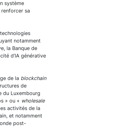
son système
 renforcer sa
 technologies
ppuyant notamment
ive, la Banque de
cité d’IA générative
age de la
blockchain
tructures de
ale du Luxembourg
os » ou «
wholesale
s activités de la
main, et notamment
monde post-