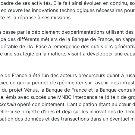
cadre de ses activités. Elle fait ainsi évoluer, en continu, 
 en œuvre les innovations technologiques nécessaires pour
ité et la réponse à ses missions.
 passe par le déploiement d’expérimentations utilisant des
fice des différents métiers de la Banque de France, en s’a
idérable de l’IA. Face à l’émergence des outils d’IA générat
e une stratégie en la matière, visant à développer une capa
que de France a été l’un des acteurs précurseurs quant à l’us
er, ce qui lui permet d’expérimenter sur l’avenir des infras
s du projet Vénus, la Banque de France et la Banque centr
ple, émis avec succès une MNBC interbancaire (dite « de gr
ckchain
opéré conjointement. L’anticipation étant au cœur de
lle-ci se projette d’ores et déjà sur les innovations de de
isation des données et des transactions dans un éventuel 