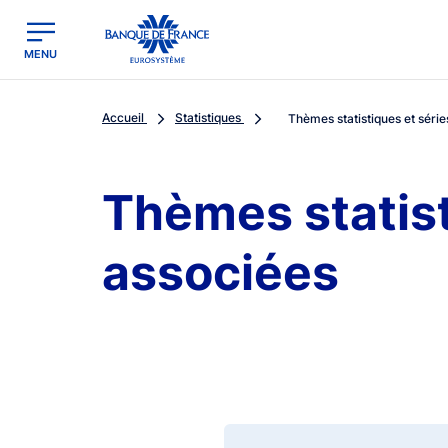
egion
Banque de France - Menu Principal
MENU
Accueil
Statistiques
Thèmes statistiques et série
Thèmes statist
associées