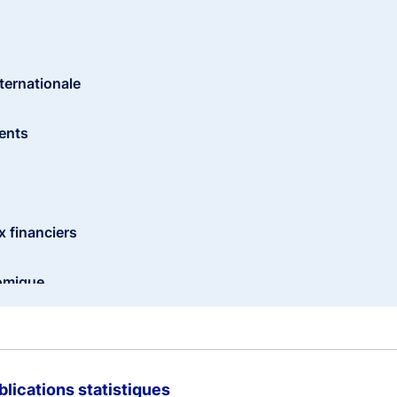
nternationale
ents
 financiers
omique
dette
blications statistiques