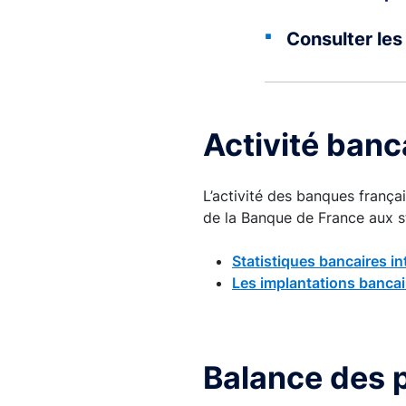
8. Épargne
Consulter les
9. Inclusion financièr
Activité banc
10. Inflation
11. Monnaie
L’activité des banques françai
de la Banque de France aux st
12. Taux et cours
Statistiques bancaires in
Les implantations bancair
13. Titres de créanc
Balance des 