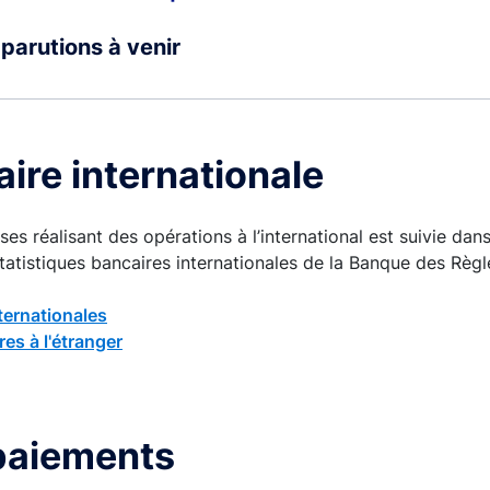
 parutions à venir
e
aire internationale
ses réalisant des opérations à l’international est suivie dan
atistiques bancaires internationales de la Banque des Règl
ternationales
es à l'étranger
es négociables
paiements