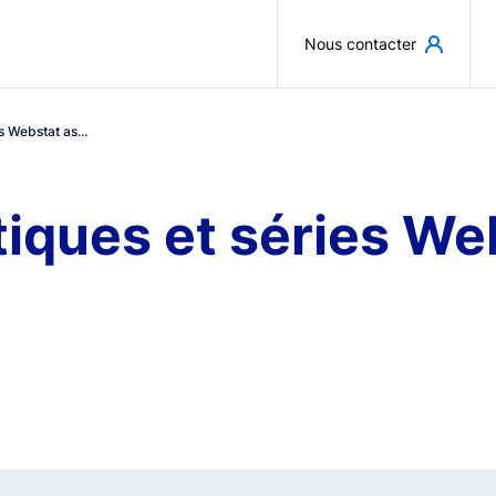
Aller au contenu principal
Nous contacter
s Webstat as...
iques et séries We