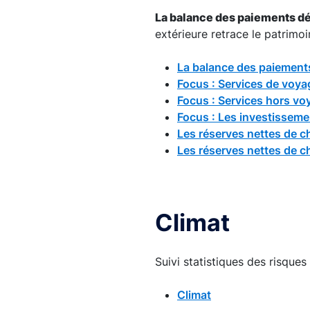
La balance des paiements dé
extérieure retrace le patrimoi
La balance des paiements 
Focus : Services de voya
Focus : Services hors v
Focus : Les investisseme
Les réserves nettes de c
Les réserves nettes de c
Climat
Suivi statistiques des risques
Climat