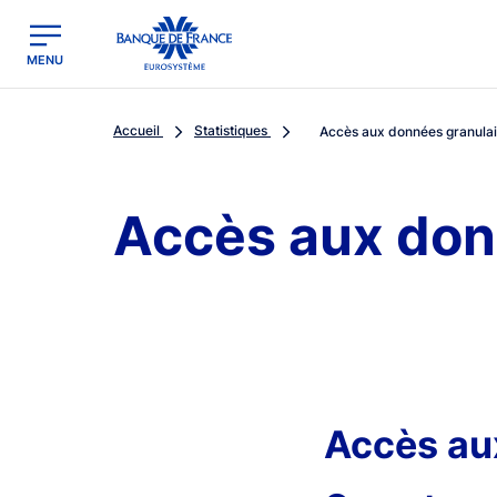
egion
Banque de France - Menu Principal
MENU
Accueil
Statistiques
Accès aux données granulai
Accès aux don
Accès au