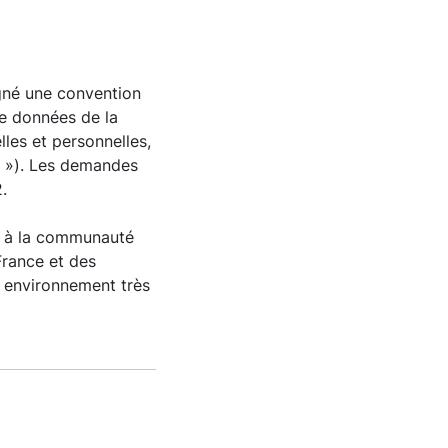
gné une convention
e données de la
les et personnelles,
l »). Les demandes
.
et à la communauté
France et des
n environnement très