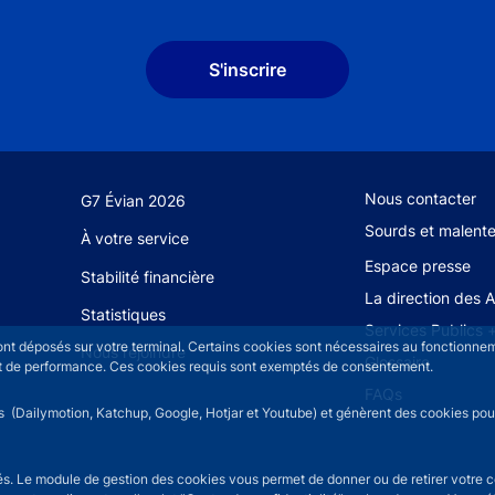
S'inscrire
Footer secondary
Nous contacter
G7 Évian 2026
Sourds et malent
À votre service
Espace presse
Stabilité financière
La direction des 
Statistiques
Services Publics 
sont déposés sur votre terminal. Certains cookies sont nécessaires au fonctionneme
Nous rejoindre
Glossaire
n et de performance. Ces cookies requis sont exemptés de consentement.
FAQs
rs (Dailymotion, Katchup, Google, Hotjar et Youtube) et génèrent des cookies pour 
isés. Le module de gestion des cookies vous permet de donner ou de retirer votre 