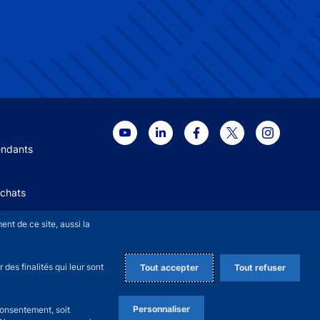
 menu
endants
Achats
+
nt de ce site, aussi la
des finalités qui leur sont
Tout accepter
Tout refuser
Personnaliser
consentement, soit