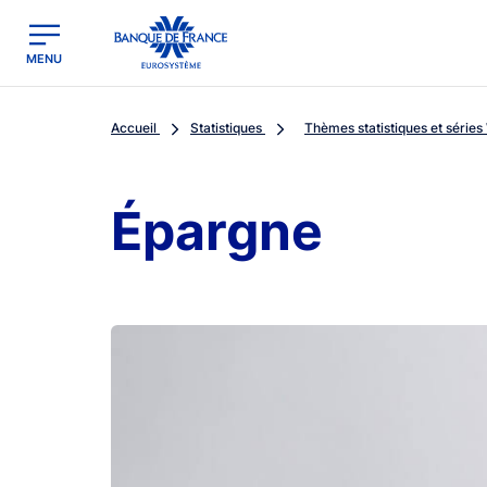
egion
Banque de France - Menu Principal
MENU
Accueil
Statistiques
Thèmes statistiques et séries 
Épargne