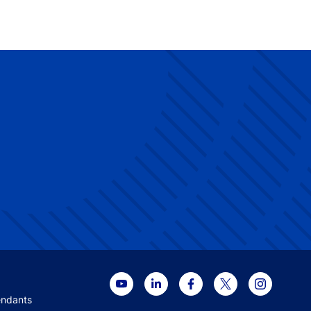
 menu
endants