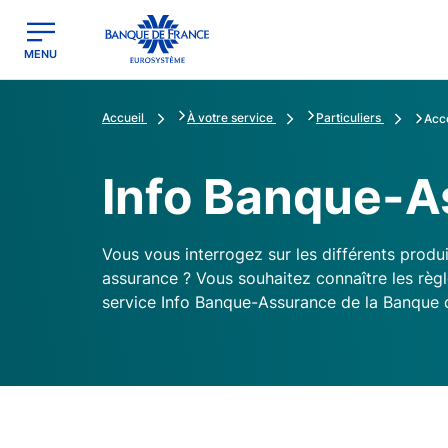
egion
Banque de France - Menu Principal
MENU
Accueil
À votre service
Particuliers
Accè
Info Banque-A
Vous vous interrogez sur les différents prod
assurance ? Vous souhaitez connaître les règl
service Info Banque-Assurance de la Banque 