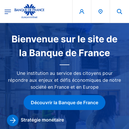
egion
Banque de France - Menu Principal
Aller au contenu principal
Image
Bienvenue sur le site de
la Banque de France
Une institution au service des citoyens pour
répondre aux enjeux et défis économiques de notre
société en France et en Europe
Découvrir la Banque de France
Stratégie monétaire