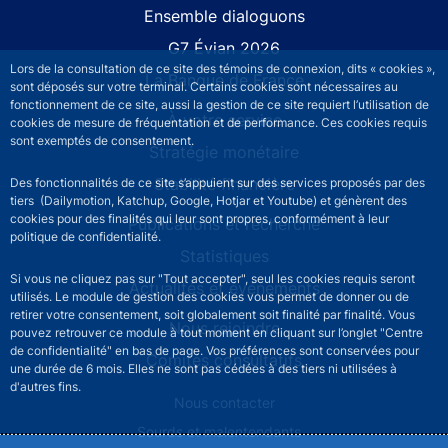
Site navigation
Ensemble dialoguons
G7 Évian 2026
Lors de la consultation de ce site des témoins de connexion, dits « cookies »,
La Banque de France
sont déposés sur votre terminal. Certains cookies sont nécessaires au
fonctionnement de ce site, aussi la gestion de ce site requiert l’utilisation de
À votre service
cookies de mesure de fréquentation et de performance. Ces cookies requis
sont exemptés de consentement.
Stratégie monétaire
Stabilité financière
Des fonctionnalités de ce site s’appuient sur des services proposés par des
tiers (Dailymotion, Katchup, Google, Hotjar et Youtube) et génèrent des
cookies pour des finalités qui leur sont propres, conformément à leur
Publications et recherche
politique de confidentialité.
Statistiques
Si vous ne cliquez pas sur "Tout accepter", seul les cookies requis seront
Actualités et événements
utilisés. Le module de gestion des cookies vous permet de donner ou de
retirer votre consentement, soit globalement soit finalité par finalité. Vous
Nous rejoindre
pouvez retrouver ce module à tout moment en cliquant sur l’onglet "Centre
de confidentialité" en bas de page. Vos préférences sont conservées pour
Comités consultatifs
une durée de 6 mois. Elles ne sont pas cédées à des tiers ni utilisées à
d'autres fins.
Footer secondary menu
Nous contacter
Sourds et malentendants