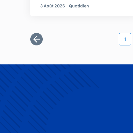
3 Août 2026 - Quotidien
Pagination
Pag
1
Première page