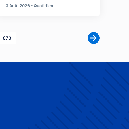
3 Août 2026 - Quotidien
Dernière page
873
Page suivante