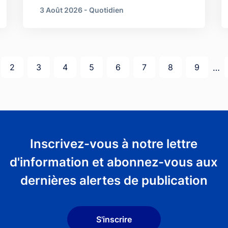
3 Août 2026 - Quotidien
e courante
Page
Page
Page
Page
Page
Page
Page
Page
…
2
3
4
5
6
7
8
9
Inscrivez-vous à notre lettre
d'information et abonnez-vous aux
dernières alertes de publication
S'inscrire