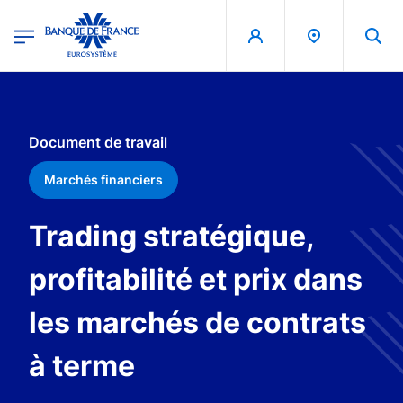
egion
Banque de France - Menu Principal
Aller au contenu principal
Document de travail
Marchés financiers
Trading stratégique,
profitabilité et prix dans
les marchés de contrats
à terme