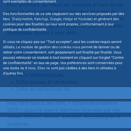
sont exemptés de consentement.
Pour accomplir au mieux ses missions et tenir le cap
dans un environnement toujours plus incertain et
Des fonctionnalités de ce site s’appuient sur des services proposés par des
fragmenté, la Banque de France s’est dotée d’un plan
tiers (Dailymotion, Katchup, Google, Hotjar et Youtube) et génèrent des
cookies pour des finalités qui leur sont propres, conformément à leur
stratégique : « Construire ensemble 2025 ». Ce plan
politique de confidentialité.
stratégique répond à sept défis :
Si vous ne cliquez pas sur "Tout accepter", seul les cookies requis seront
Défis des chocs et des mutations,
utilisés. Le module de gestion des cookies vous permet de donner ou de
retirer votre consentement, soit globalement soit finalité par finalité. Vous
Défis de l’inflation,
pouvez retrouver ce module à tout moment en cliquant sur l’onglet "Centre
Défis de stabilité financière,
de confidentialité" en bas de page. Vos préférences sont conservées pour
Défis climatiques,
une durée de 6 mois. Elles ne sont pas cédées à des tiers ni utilisées à
d'autres fins.
Défis technologiques,
Défis sociaux et territoriaux,
Défis de l’attractivité RH.
Tout accepter
Pour faire face à ces défis, « Construire ensemble
Tout refuser
2025 » apporte quatre réponses incarnées par des
verbes d’action : Ancrer, Anticiper, Accompagner et
Personnaliser
Améliorer.